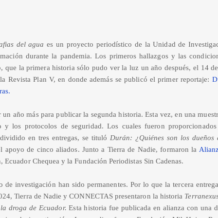
afias del agua
es un proyecto periodístico de la Unidad de Investig
rmación durante la pandemia. Los primeros hallazgos y las condicio
, que la primera historia sólo pudo ver la luz un año después, el 14 
e la Revista Plan V, en donde además se publicó el primer reportaje:
D
ras.
 un año más para publicar la segunda historia. Esta vez, en una muestra
o y los protocolos de seguridad. Los cuales fueron proporcionados 
ividido en tres entregas, se tituló
Durán: ¿Quiénes son los dueños 
l apoyo de cinco aliados. Junto a Tierra de Nadie, formaron la
Alian
n, Ecuador Chequea y la Fundación Periodistas Sin Cadenas.
 de investigación han sido permanentes. Por lo que la tercera entrega 
2024, Tierra de Nadie y CONNECTAS presentaron la historia
Terranexus
e la droga de Ecuador.
Esta historia fue publicada en alianza con una