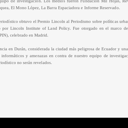
equipo de investigación. Los medios fueron Fundación Mil Hojas, R
quea, El Mono López, La Barra Espaciadora e Informe Reservado.
eriodístico obtuvo el Premio Lincoln al Periodismo sobre políticas urba
o por Lincoln Institute of Land Policy. Fue otorgado en el marco d
PIN), celebrado en Madrid.
ncia en Durán, considerada la ciudad más peligrosa de Ecuador y una 
 informáticos y amenazas en contra de nuestro equipo de investigac
iodístico no serán revelados.